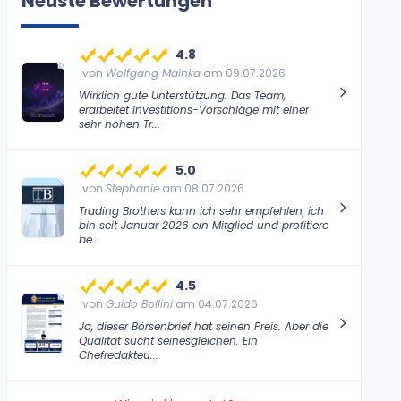
Neuste Bewertungen
4.8
von
Wolfgang Mainka
am 09.07.2026
Wirklich gute Unterstützung. Das Team,
erarbeitet Investitions-Vorschläge mit einer
sehr hohen Tr...
5.0
von
Stephanie
am 08.07.2026
Trading Brothers kann ich sehr empfehlen, ich
bin seit Januar 2026 ein Mitglied und profitiere
be...
4.5
von
Guido Bollini
am 04.07.2026
Ja, dieser Börsenbrief hat seinen Preis. Aber die
Qualität sucht seinesgleichen. Ein
Chefredakteu...