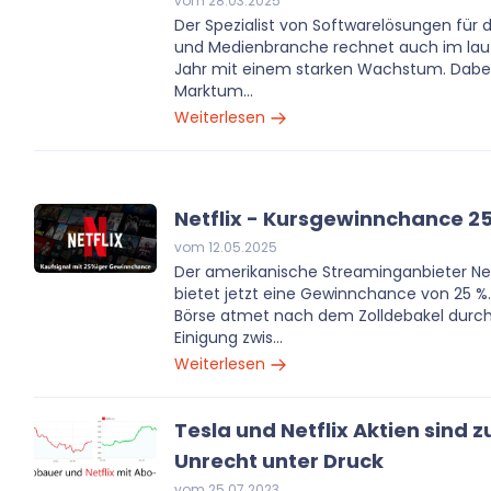
vom 28.03.2025
Der Spezialist von Softwarelösungen für 
und Medienbranche rechnet auch im la
Jahr mit einem starken Wachstum. Dabei
Marktum...
Weiterlesen
Netflix - Kursgewinnchance 25
vom 12.05.2025
Der amerikanische Streaminganbieter Net
bietet jetzt eine Gewinnchance von 25 %.
Börse atmet nach dem Zolldebakel durch.
Einigung zwis...
Weiterlesen
Tesla und Netflix Aktien sind z
Unrecht unter Druck
vom 25.07.2023