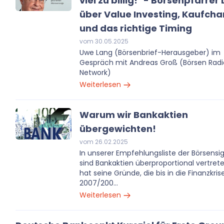
viel zu billig!" - Börsenpfarrer
über Value Investing, Kaufch
und das richtige Timing
vom 30.05.2025
Uwe Lang (Börsenbrief-Herausgeber) im
Gespräch mit Andreas Groß (Börsen Radi
Network)
Weiterlesen
Warum wir Bankaktien
übergewichten!
vom 26.02.2025
In unserer Empfehlungsliste der Börsensi
sind Bankaktien überproportional vertret
hat seine Gründe, die bis in die Finanzkris
2007/200...
Weiterlesen