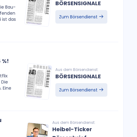
BÖRSENSIGNALE
die Bau-
ufenden
Zum Börsendienst
 ist das
 %!
Aus dem Börsendienst:
BÖRSENSIGNALE
flix
 Die
 Eine
Zum Börsendienst
u
Aus dem Börsendienst:
Heibel-Ticker