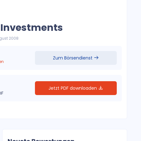
t Investments
ugust 2008
Zum Börsendienst
en
Jetzt PDF downloaden
DF