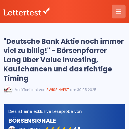
"Deutsche Bank Aktie noch immer
viel zu billig!" - Börsenpfarrer
Lang über Value Investing,
Kaufchancen und das richtige
Timing
Veröffentlicht von
SWISSINVEST
am 30.05.2025
Dies ist eine exklusive Leseprobe von:
BÖRSENSIGNALE
4.6