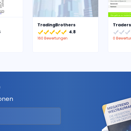
TradingBrothers
Traders
6
4.8
160 Bewertungen
0 Bewert
r
ionen