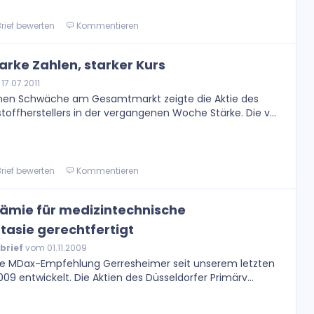
rief bewerten
Kommentieren
arke Zahlen, starker Kurs
7.07.2011
nen Schwäche am Gesamtmarkt zeigte die Aktie des
toffherstellers in der vergangenen Woche Stärke. Die v...
rief bewerten
Kommentieren
rämie für medizintechnische
sie gerechtfertigt
brief
vom 01.11.2009
ere MDax-Empfehlung Gerresheimer seit unserem letzten
9 entwickelt. Die Aktien des Düsseldorfer Primärv...