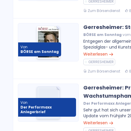
GERRESHEIMER
Zum Börsendienst
B
Gerresheimer: St
BÖRSE am Sonntag
vom 1
Entgegen der allgemei
Spezialglas- und Kunsts
Von
BÖRSE am Sonntag
Weiterlesen
GERRESHEIMER
Zum Börsendienst
B
Gerresheimer: P
Wachstumsphanta
Von
Der Performaxx Anleger
Der Performaxx
Sehr gut hat sich uns
Anlegerbrief
Update vom Frühjahr 200
Weiterlesen
GERRESHEIMER