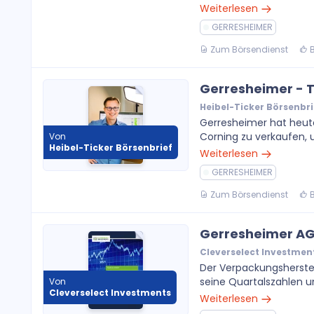
Weiterlesen
GERRESHEIMER
Zum Börsendienst
B
Gerresheimer - T
Heibel-Ticker Börsenbri
Gerresheimer hat heute
Corning zu verkaufen, 
Von
Heibel-Ticker Börsenbrief
Weiterlesen
GERRESHEIMER
Zum Börsendienst
B
Gerresheimer AG
Cleverselect Investmen
Der Verpackungsherstel
seine Quartalszahlen u
Von
Cleverselect Investments
Weiterlesen