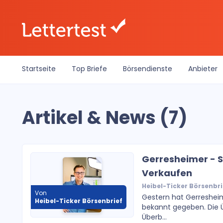
Startseite
Top Briefe
Börsendienste
Anbieter
Artikel & News (7)
Gerresheimer - S
Verkaufen
Heibel-Ticker Börsenbri
Von
Gestern hat Gerreshei
Heibel-Ticker Börsenbrief
bekannt gegeben. Die 
Überb...