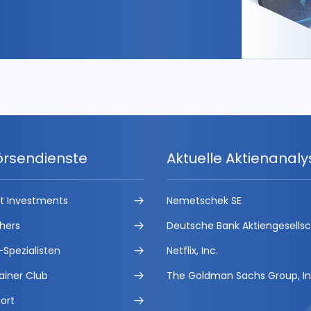
örsendienste
Aktuelle Aktienanal
ct Investments
Nemetschek SE
hers
Deutsche Bank Aktiengesells
-Spezialisten
Netflix, Inc.
ainer Club
The Goldman Sachs Group, In
ort