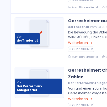
Zum Börsendienst
B
Gerresheimer au
derTrader.at
vom 03.09.
Die Bewegung der Akti
WKN: A0LD6E, Ticker GXI
Von
derTrader.at
Weiterlesen
GERRESHEIMER
Zum Börsendienst
B
Gerresheimer: C
Zahlen
Von
Der Performaxx Anleger
Der Performaxx
Vor rund einem Jahr ha
Anlegerbrief
Gerresheimer vorgestell
Weiterlesen
GERRESHEIMER