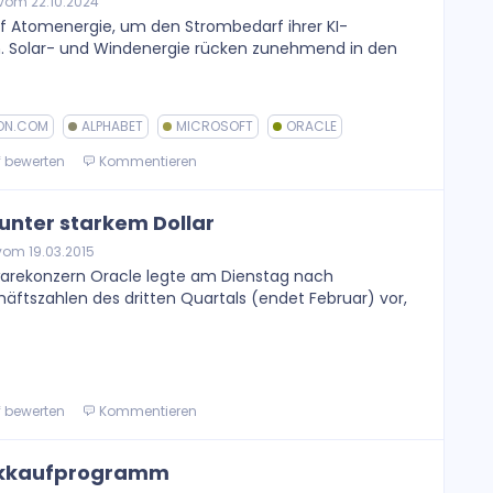
vom 22.10.2024
 Atomenergie, um den Strombedarf ihrer KI-
. Solar- und Windenergie rücken zunehmend in den
ON.COM
ALPHABET
MICROSOFT
ORACLE
f bewerten
Kommentieren
t unter starkem Dollar
om 19.03.2015
warekonzern Oracle legte am Dienstag nach
äftszahlen des dritten Quartals (endet Februar) vor,
f bewerten
Kommentieren
ückkaufprogramm