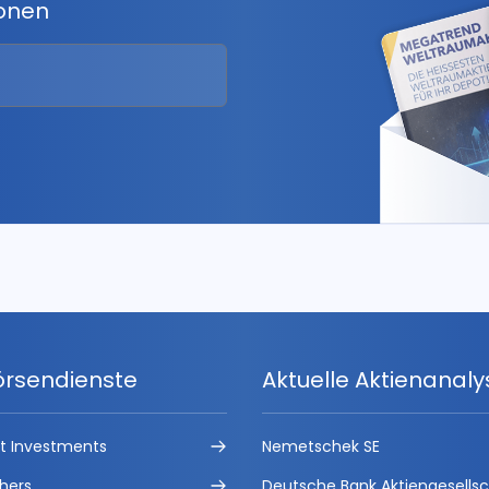
ionen
örsendienste
Aktuelle Aktienanal
ct Investments
Nemetschek SE
hers
Deutsche Bank Aktiengesells