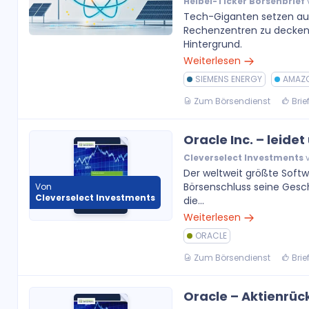
Heibel-Ticker Börsenbrief
Tech-Giganten setzen auf
Rechenzentren zu decken
Hintergrund.
Weiterlesen
SIEMENS ENERGY
AMAZ
Zum Börsendienst
Brie
Oracle Inc. – leide
Cleverselect Investments
v
Der weltweit größte Soft
Börsenschluss seine Gesch
Von
Cleverselect Investments
die...
Weiterlesen
ORACLE
Zum Börsendienst
Brie
Oracle – Aktienr