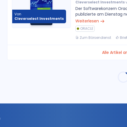
Cleverselect Investments
v
Der Softwarekonzern Orac
publizierte am Dienstag n
Von
Cleverselect Investments
Weiterlesen
ORACLE
Zum Börsendienst
Brie
Alle Artikel 
r