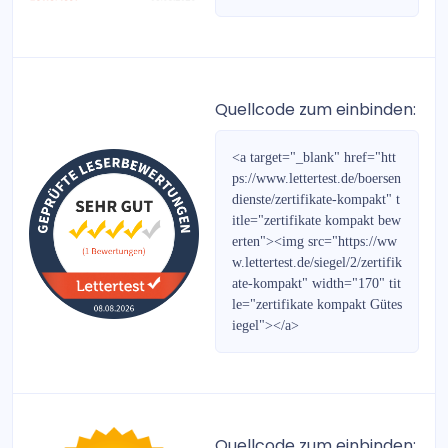
Bullenbrief
fonds kompakt
Cleverselect Investments
Quellcode zum einbinden:
Böhms DAX-Strategie
<a target="_blank" href="htt
ps://www.lettertest.de/boersen
Heibel-Ticker Börsenbrief
dienste/zertifikate-kompakt" t
itle="zertifikate kompakt bew
Austria Börsenbrief
erten"><img src="https://ww
w.lettertest.de/siegel/2/zertifik
Der PLATOW Brief
ate-kompakt" width="170" tit
le="zertifikate kompakt Gütes
PLATOW Börse
iegel"></a>
EUR/USD Daytrading
Prepaid-Rabatt-Gutscheine
Quellcode zum einbinden: