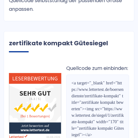
Quellcode selbstständig der passenden Größe
WIRTSCHAFTSINFORMATION
anpassen.
DAX Future Trading Signale
Der Internationale
zertifikate kompakt Gütesiegel
Swing Catcher Indikator
FOREX Daytrading
Quellcode zum einbinden:
HOT STOCKS EUROPE
<a target="_blank" href="htt
Bernecker Wegweiser 2017
ps://www.lettertest.de/boersen
dienste/zertifikate-kompakt" t
TradingGruppe 2.0
itle="zertifikate kompakt bew
erten"><img src="https://ww
MoneyMail
w.lettertest.de/siegel/1/zertifik
ate-kompakt" width="170" tit
Kryptokompass
le="zertifikate kompakt Gütes
iegel"></a>