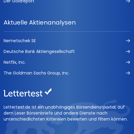
Der Goldreport
Die Termin-Börse
Optionsscheine Handelssignale
Aktuelle Aktienanalysen
CFD Daytrading
Nemetschek SE
trading kompakt
Deutsche Bank Aktiengesellschaft
TradersJournal
Netflix, Inc.
EMERGING MARKETS INVESTOR
The Goldman Sachs Group, Inc.
RohstoffJournal Öl &amp; Gold
HOT STOCKS INVESTOR
Lettertest.de ist ein unabhängiges Börsendienstportal, auf
dem Leser Börsenbriefe und andere Dienste nach
FUCHS Geldanlagebuch 2016
unterschiedlichsten Kritereien bewerten und filtern können.
FUCHS-BRIEFE