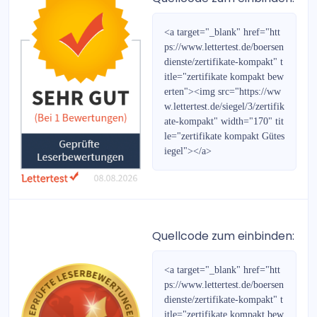
Gold- & Rohstoff-Report
<a target="_blank" href="htt
Forex-Report
ps://www.lettertest.de/boersen
dienste/zertifikate-kompakt" t
Bernecker Wegweiser 2022
itle="zertifikate kompakt bew
erten"><img src="https://ww
DividendenKönige
w.lettertest.de/siegel/3/zertifik
ate-kompakt" width="170" tit
Der Privatinvestor Jahresspezialausgabe 2019/2020
le="zertifikate kompakt Gütes
iegel"></a>
Der Privatinvestor Jahresspezialausgabe 2020/2021
Die Aktie für Jedermann
Bernecker-Daily
Quellcode zum einbinden:
Der Privatinvestor Jahresspezialausgabe 2021/2022
<a target="_blank" href="htt
ps://www.lettertest.de/boersen
Bernecker Wegweiser 2018
dienste/zertifikate-kompakt" t
itle="zertifikate kompakt bew