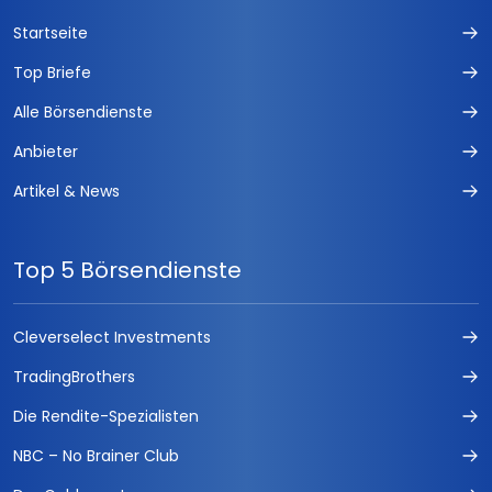
FUCHS-DEVISEN
Startseite
Der Privatinvestor
Top Briefe
Alle Börsendienste
Forex Trading Signale
Anbieter
Fuchs-IPO
Artikel & News
FUCHS-KAPITALANLAGEN
DAX Index Daytrading
Top 5 Börsendienste
Aktionärsbrief
Cleverselect Investments
Börse easy
TradingBrothers
Der Parseval
Die Rendite-Spezialisten
NBC – No Brainer Club
Forex Seasonals Handelssystem