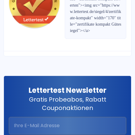
Strategie-Report
erten"><img src="https://ww
w.lettertest.de/siegel/4/zertifik
Bernecker Wegweiser 2021
ate-kompakt" width="170" tit
le="zertifikate kompakt Gütes
Börse Global
iegel"></a>
Frankfurter Börsenbrief
PortfolioJournal
Gold & Silber Handelssignale
Zürcher Goldbrief
Lettertest Newsletter
Gratis Probeabos, Rabatt
Aktien-Monitor
Couponaktionen
Mini-Bonds weekly
RohstoffJournal DERIVATE