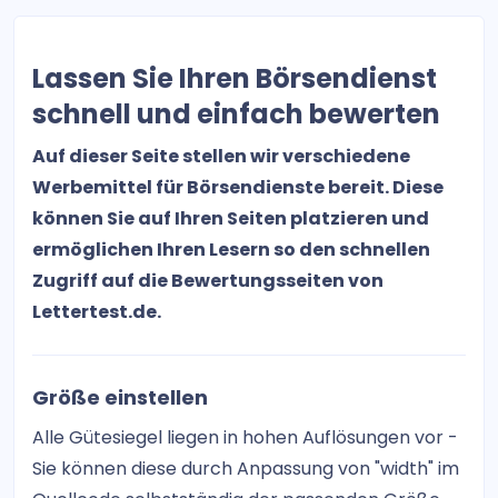
mein GELD.plus
Optionen Spread Trader
Lassen Sie Ihren Börsendienst
Tech Crypto Club
schnell und einfach bewerten
TradingBrothers
Auf dieser Seite stellen wir verschiedene
Werbemittel für Börsendienste bereit. Diese
DAX-Signale Swing Trading
können Sie auf Ihren Seiten platzieren und
ermöglichen Ihren Lesern so den schnellen
DAXVestor
Zugriff auf die Bewertungsseiten von
Boerse-Daily.de
Lettertest.de.
NBC – No Brainer Club
Größe einstellen
DaxWaver Charttechnische Analysen
Alle Gütesiegel liegen in hohen Auflösungen vor -
Der Goldreport
Sie können diese durch Anpassung von "width" im