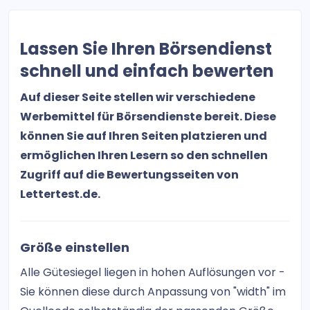
mein GELD.plus
Optionen Spread Trader
Lassen Sie Ihren Börsendienst
Tech Crypto Club
schnell und einfach bewerten
TradingBrothers
Auf dieser Seite stellen wir verschiedene
Werbemittel für Börsendienste bereit. Diese
DAX-Signale Swing Trading
können Sie auf Ihren Seiten platzieren und
ermöglichen Ihren Lesern so den schnellen
DAXVestor
Zugriff auf die Bewertungsseiten von
Boerse-Daily.de
Lettertest.de.
NBC – No Brainer Club
Größe einstellen
DaxWaver Charttechnische Analysen
Alle Gütesiegel liegen in hohen Auflösungen vor -
Der Goldreport
Sie können diese durch Anpassung von "width" im