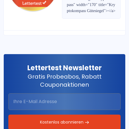
Strategie-Report
pass" width="170" title="Kry
ptokompass Gütesiegel"></a>
Bernecker Wegweiser 2021
Börse Global
Frankfurter Börsenbrief
PortfolioJournal
Lettertest Newsletter
Gold & Silber Handelssignale
Gratis Probeabos, Rabatt
Zürcher Goldbrief
Couponaktionen
Aktien-Monitor
Mini-Bonds weekly
RohstoffJournal DERIVATE
Kostenlos abonnieren