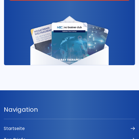
zertifikate kompakt
Wellenreiter-Frühausgabe
Der Privatinvestor Spezial
IK-Invest
CFD Swing Trading-Signale
Zürcher Finanzbrief
Optionen Strategiebrief
S&P 500 Daytrading
Navigation
Actien-Börse
Startseite
Alpha Strategie