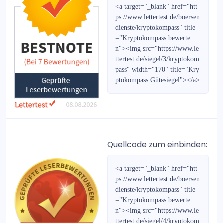
Gold- & Rohstoff-Report
<a target="_blank" href="htt
ps://www.lettertest.de/boersen
Forex-Report
dienste/kryptokompass" title
="Kryptokompass bewerte
n"><img src="https://www.le
Bernecker Wegweiser 2022
ttertest.de/siegel/3/kryptokom
pass" width="170" title="Kry
DividendenKönige
ptokompass Gütesiegel"></a>
Der Privatinvestor Jahresspezialausgabe 2019/2020
Der Privatinvestor Jahresspezialausgabe 2020/2021
Die Aktie für Jedermann
Quellcode zum einbinden:
Bernecker-Daily
<a target="_blank" href="htt
ps://www.lettertest.de/boersen
Der Privatinvestor Jahresspezialausgabe 2021/2022
dienste/kryptokompass" title
="Kryptokompass bewerte
Bernecker Wegweiser 2018
n"><img src="https://www.le
ttertest.de/siegel/4/kryptokom