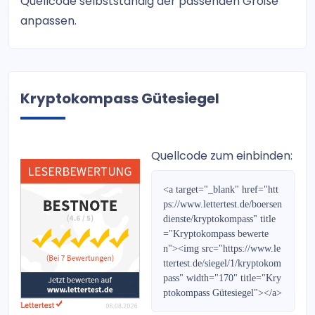
Quellcode selbstständig der passenden Größe
WIRTSCHAFTSINFORMATION
anpassen.
DAX Future Trading Signale
Der Internationale
Kryptokompass Gütesiegel
Swing Catcher Indikator
FOREX Daytrading
Quellcode zum einbinden:
HOT STOCKS EUROPE
<a target="_blank" href="htt
Bernecker Wegweiser 2017
ps://www.lettertest.de/boersen
dienste/kryptokompass" title
TradingGruppe 2.0
="Kryptokompass bewerte
n"><img src="https://www.le
MoneyMail
ttertest.de/siegel/1/kryptokom
pass" width="170" title="Kry
Kryptokompass
ptokompass Gütesiegel"></a>