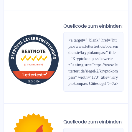
Bullenbrief
fonds kompakt
Quellcode zum einbinden:
Cleverselect Investments
<a target="_blank" href="htt
Böhms DAX-Strategie
ps://www.lettertest.de/boersen
dienste/kryptokompass" title
Heibel-Ticker Börsenbrief
="Kryptokompass bewerte
n"><img src="https://www.le
Austria Börsenbrief
ttertest.de/siegel/2/kryptokom
pass" width="170" title="Kry
Der PLATOW Brief
ptokompass Gütesiegel"></a>
PLATOW Börse
EUR/USD Daytrading
Quellcode zum einbinden:
Prepaid-Rabatt-Gutscheine