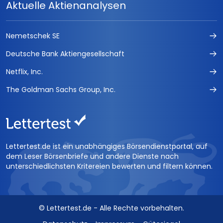
Aktuelle Aktienanalysen
Die Termin-Börse
Optionsscheine Handelssignale
Nemetschek SE
Deutsche Bank Aktiengesellschaft
CFD Daytrading
Netflix, Inc.
trading kompakt
The Goldman Sachs Group, Inc.
TradersJournal
EMERGING MARKETS INVESTOR
RohstoffJournal Öl &amp; Gold
Lettertest.de ist ein unabhängiges Börsendienstportal, auf
dem Leser Börsenbriefe und andere Dienste nach
HOT STOCKS INVESTOR
unterschiedlichsten Kritereien bewerten und filtern können.
FUCHS Geldanlagebuch 2016
© Lettertest.de - Alle Rechte vorbehalten.
FUCHS-BRIEFE