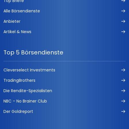
Top Briefe
FUCHS-DEVISEN
Alle Börsendienste
Der Privatinvestor
Anbieter
Forex Trading Signale
Artikel & News
Fuchs-IPO
Top 5 Börsendienste
FUCHS-KAPITALANLAGEN
DAX Index Daytrading
Cleverselect Investments
TradingBrothers
Aktionärsbrief
Die Rendite-Spezialisten
Börse easy
NBC – No Brainer Club
Der Parseval
Der Goldreport
Forex Seasonals Handelssystem