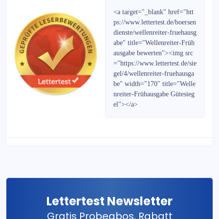
Strategie-Report
<a target="_blank" href="htt
ps://www.lettertest.de/boersen
Bernecker Wegweiser 2021
dienste/wellenreiter-fruehausg
abe" title="Wellenreiter-Früh
Börse Global
ausgabe bewerten"><img src
="https://www.lettertest.de/sie
Frankfurter Börsenbrief
gel/4/wellenreiter-fruehausga
be" width="170" title="Welle
PortfolioJournal
nreiter-Frühausgabe Gütesieg
el"></a>
Gold & Silber Handelssignale
Zürcher Goldbrief
Aktien-Monitor
Mini-Bonds weekly
Lettertest Newsletter
RohstoffJournal DERIVATE
Gratis Probeabos, Rabatt