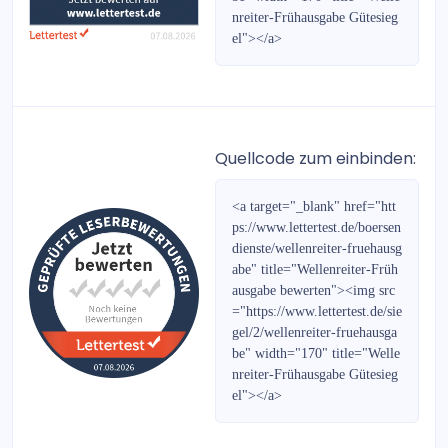
Bullenbrief
nreiter-Frühausgabe Gütesieg
el"></a>
Böhms DAX-Strategie
Cleverselect Investments
fonds kompakt
Quellcode zum einbinden:
Heibel-Ticker Börsenbrief
<a target="_blank" href="htt
ps://www.lettertest.de/boersen
Austria Börsenbrief
dienste/wellenreiter-fruehausg
abe" title="Wellenreiter-Früh
Der PLATOW Brief
ausgabe bewerten"><img src
="https://www.lettertest.de/sie
PLATOW Börse
gel/2/wellenreiter-fruehausga
be" width="170" title="Welle
EUR/USD Daytrading
nreiter-Frühausgabe Gütesieg
el"></a>
Prepaid-Rabatt-Gutscheine