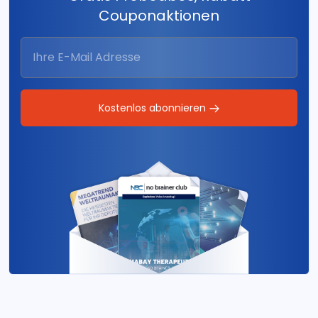
zertifikate kompakt
Couponaktionen
Wellenreiter-Frühausgabe
Der Privatinvestor Spezial
IK-Invest
Kostenlos abonnieren
CFD Swing Trading-Signale
Zürcher Finanzbrief
Optionen Strategiebrief
S&P 500 Daytrading
Actien-Börse
Alpha Strategie