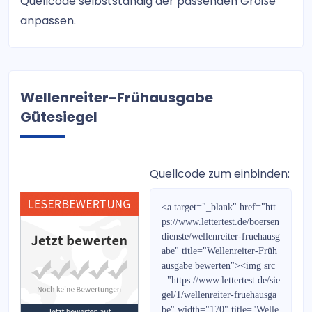
Quellcode selbstständig der passenden Größe
DAX Future Trading Signale
anpassen.
WIRTSCHAFTSINFORMATION
Der Internationale
Wellenreiter-Frühausgabe
Swing Catcher Indikator
Gütesiegel
FOREX Daytrading
Kryptokompass
Quellcode zum einbinden:
MoneyMail
<a target="_blank" href="htt
HOT STOCKS EUROPE
ps://www.lettertest.de/boersen
dienste/wellenreiter-fruehausg
abe" title="Wellenreiter-Früh
Bernecker Wegweiser 2017
ausgabe bewerten"><img src
="https://www.lettertest.de/sie
TradingGruppe 2.0
gel/1/wellenreiter-fruehausga
be" width="170" title="Welle