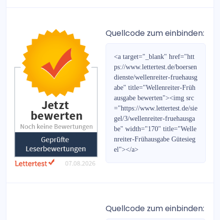
Gold- & Rohstoff-Report
Forex-Report
Quellcode zum einbinden:
Bernecker Wegweiser 2022
<a target="_blank" href="htt
ps://www.lettertest.de/boersen
DividendenKönige
dienste/wellenreiter-fruehausg
abe" title="Wellenreiter-Früh
Der Privatinvestor Jahresspezialausgabe 2019/2020
ausgabe bewerten"><img src
="https://www.lettertest.de/sie
Der Privatinvestor Jahresspezialausgabe 2020/2021
gel/3/wellenreiter-fruehausga
be" width="170" title="Welle
Die Aktie für Jedermann
nreiter-Frühausgabe Gütesieg
el"></a>
Bernecker-Daily
Der Privatinvestor Jahresspezialausgabe 2021/2022
Bernecker Wegweiser 2018
Quellcode zum einbinden: