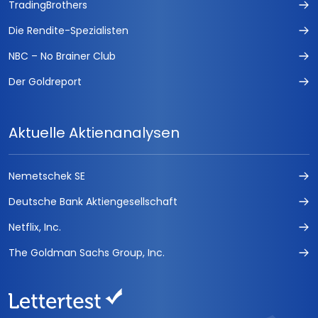
TradingBrothers
CFD Daytrading
Die Rendite-Spezialisten
trading kompakt
NBC – No Brainer Club
TradersJournal
Der Goldreport
Die Termin-Börse
Aktuelle Aktienanalysen
Optionsscheine Handelssignale
EMERGING MARKETS INVESTOR
Nemetschek SE
Deutsche Bank Aktiengesellschaft
RohstoffJournal Öl &amp; Gold
Netflix, Inc.
HOT STOCKS INVESTOR
The Goldman Sachs Group, Inc.
FUCHS Geldanlagebuch 2016
FUCHS-BRIEFE