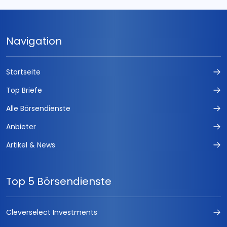
FUCHS-DEVISEN
Der Privatinvestor
Navigation
Forex Trading Signale
Startseite
Forex Seasonals Handelssystem
Top Briefe
Fuchs-IPO
Alle Börsendienste
FUCHS-KAPITALANLAGEN
Anbieter
Artikel & News
DAX Index Daytrading
Aktionärsbrief
Top 5 Börsendienste
Börse easy
Cleverselect Investments
Der Parseval