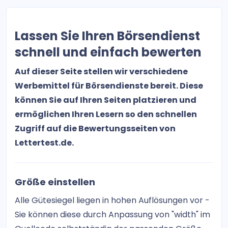
OPTIONSSCHEIN TRADER
DAX-Signale Swing Trading
Lassen Sie Ihren Börsendienst
TradingBrothers
schnell und einfach bewerten
DAXVestor
Auf dieser Seite stellen wir verschiedene
Werbemittel für Börsendienste bereit. Diese
Optionen Spread Trader
können Sie auf Ihren Seiten platzieren und
ermöglichen Ihren Lesern so den schnellen
Tech Crypto Club
Zugriff auf die Bewertungsseiten von
Boerse-Daily.de
Lettertest.de.
NBC – No Brainer Club
Größe einstellen
DaxWaver Charttechnische Analysen
Alle Gütesiegel liegen in hohen Auflösungen vor -
Der Goldreport
Sie können diese durch Anpassung von "width" im