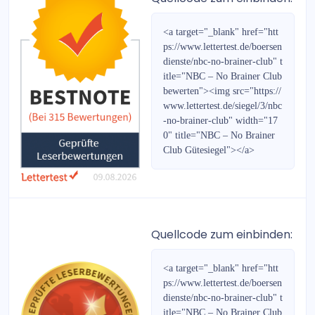
Gold- & Rohstoff-Report
<a target="_blank" href="htt
Forex-Report
ps://www.lettertest.de/boersen
dienste/nbc-no-brainer-club" t
Bernecker Wegweiser 2022
itle="NBC – No Brainer Club
bewerten"><img src="https://
DividendenKönige
www.lettertest.de/siegel/3/nbc
-no-brainer-club" width="17
Der Privatinvestor Jahresspezialausgabe 2019/2020
0" title="NBC – No Brainer
Club Gütesiegel"></a>
Der Privatinvestor Jahresspezialausgabe 2020/2021
Die Aktie für Jedermann
Bernecker-Daily
Quellcode zum einbinden:
Der Privatinvestor Jahresspezialausgabe 2021/2022
<a target="_blank" href="htt
ps://www.lettertest.de/boersen
Bernecker Wegweiser 2018
dienste/nbc-no-brainer-club" t
itle="NBC – No Brainer Club