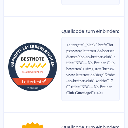
Bullenbrief
Böhms DAX-Strategie
Cleverselect Investments
Quellcode zum einbinden:
fonds kompakt
<a target="_blank" href="htt
ps://www.lettertest.de/boersen
Heibel-Ticker Börsenbrief
dienste/nbc-no-brainer-club" t
itle="NBC – No Brainer Club
Austria Börsenbrief
bewerten"><img src="https://
www.lettertest.de/siegel/2/nbc
Der PLATOW Brief
-no-brainer-club" width="17
0" title="NBC – No Brainer
PLATOW Börse
Club Gütesiegel"></a>
EUR/USD Daytrading
Prepaid-Rabatt-Gutscheine
Quellcode zum einbinden: