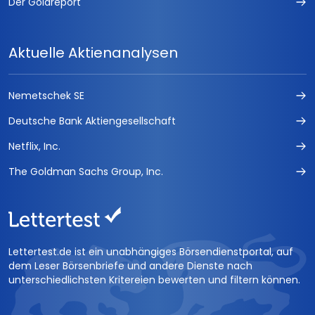
Der Goldreport
trading kompakt
TradersJournal
Aktuelle Aktienanalysen
Die Termin-Börse
Nemetschek SE
Optionsscheine Handelssignale
Deutsche Bank Aktiengesellschaft
CFD Daytrading
Netflix, Inc.
EMERGING MARKETS INVESTOR
The Goldman Sachs Group, Inc.
RohstoffJournal Öl &amp; Gold
HOT STOCKS INVESTOR
Lettertest.de ist ein unabhängiges Börsendienstportal, auf
dem Leser Börsenbriefe und andere Dienste nach
FUCHS Geldanlagebuch 2016
unterschiedlichsten Kritereien bewerten und filtern können.
FUCHS-BRIEFE