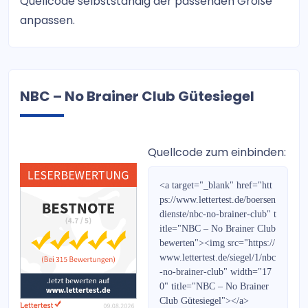
Quellcode selbstständig der passenden Größe
WIRTSCHAFTSINFORMATION
anpassen.
DAX Future Trading Signale
Der Internationale
NBC – No Brainer Club Gütesiegel
Swing Catcher Indikator
FOREX Daytrading
Quellcode zum einbinden:
MoneyMail
<a target="_blank" href="htt
HOT STOCKS EUROPE
ps://www.lettertest.de/boersen
dienste/nbc-no-brainer-club" t
Bernecker Wegweiser 2017
itle="NBC – No Brainer Club
bewerten"><img src="https://
Kryptokompass
www.lettertest.de/siegel/1/nbc
-no-brainer-club" width="17
TradingGruppe 2.0
0" title="NBC – No Brainer
Club Gütesiegel"></a>