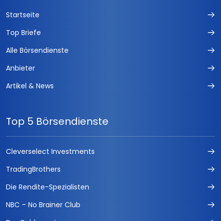
FUCHS-DEVISEN
Startseite
Der Privatinvestor
Top Briefe
Alle Börsendienste
Forex Trading Signale
Anbieter
Aktionärsbrief
Artikel & News
Börse easy
Der Parseval
Top 5 Börsendienste
Forex Seasonals Handelssystem
Cleverselect Investments
Fuchs-IPO
TradingBrothers
FUCHS-KAPITALANLAGEN
Die Rendite-Spezialisten
NBC – No Brainer Club
DAX Index Daytrading