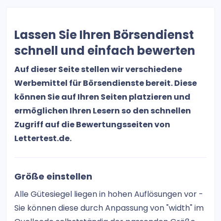
PLATOW Emerging Markets
TradingBrothers
Lassen Sie Ihren Börsendienst
DAX-Signale Swing Trading
schnell und einfach bewerten
DAXVestor
Auf dieser Seite stellen wir verschiedene
Werbemittel für Börsendienste bereit. Diese
Tech Crypto Club
können Sie auf Ihren Seiten platzieren und
ermöglichen Ihren Lesern so den schnellen
Optionen Spread Trader
Zugriff auf die Bewertungsseiten von
Boerse-Daily.de
Lettertest.de.
NBC – No Brainer Club
Größe einstellen
DaxWaver Charttechnische Analysen
Alle Gütesiegel liegen in hohen Auflösungen vor -
Der Goldreport
Sie können diese durch Anpassung von "width" im