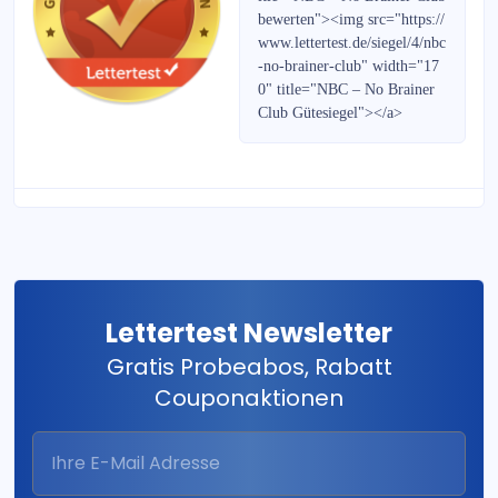
Strategie-Report
bewerten"><img src="https://
www.lettertest.de/siegel/4/nbc
Bernecker Wegweiser 2021
-no-brainer-club" width="17
0" title="NBC – No Brainer
Börse Global
Club Gütesiegel"></a>
Frankfurter Börsenbrief
PortfolioJournal
Gold & Silber Handelssignale
Zürcher Goldbrief
Lettertest Newsletter
Gratis Probeabos, Rabatt
Aktien-Monitor
Couponaktionen
Mini-Bonds weekly
RohstoffJournal DERIVATE