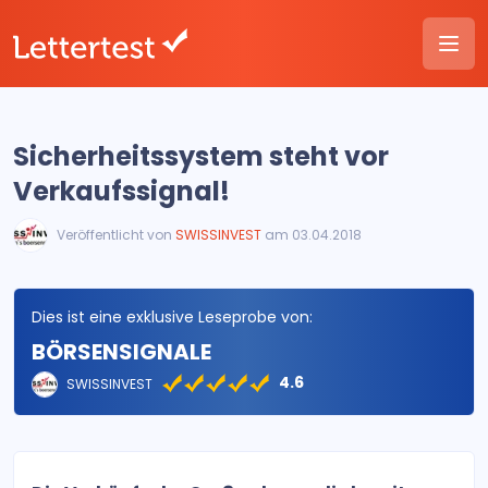
Sicherheitssystem steht vor
Verkaufssignal!
Veröffentlicht von
SWISSINVEST
am 03.04.2018
Dies ist eine exklusive Leseprobe von:
BÖRSENSIGNALE
4.6
SWISSINVEST