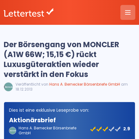
Der Börsengang von MONCLER
(A1W 66W; 15,15 €) rückt
Luxusgüteraktien wieder
verstärkt in den Fokus
Veröffentlicht von
Hans A. Bernecker Börsenbriefe GmbH
am
18.12.2013
Dies ist eine exklusive Leseprobe von:
Aktionärsbrief
Hans A. Bernecker Börsenbriefe
2.9
GmbH