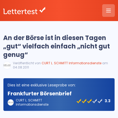
An der Börse ist in diesen Tagen
„gut“ vielfach einfach „nicht gut
genug“
Veröffentlicht von
CURT L. SCHMITT Informationsdienste
am
04.08.2011
Dies ist eine exklusive Leseprobe von:
Frankfurter Börsenbrief
CURT L. SCHMITT
3.3
Informationsdienste