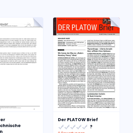
er
Der PLATOW Brief
chnische
?
n