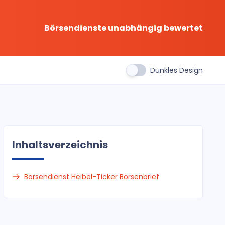
Börsendienste unabhängig bewertet
Dunkles Design
Inhaltsverzeichnis
Börsendienst Heibel-Ticker Börsenbrief