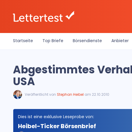
Startseite
Top Briefe
Börsendienste
Anbieter
Abgestimmtes Verhal
USA
Veröffentlicht von
Stephan Heibel
am 22.10.2010
Dies ist eine exklusive Leseprobe von:
Heibel-Ticker Börsenbrief