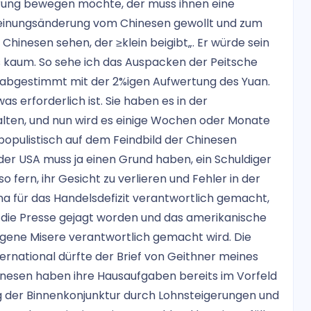
rung bewegen möchte, der muss ihnen eine
Meinungsänderung vom Chinesen gewollt und zum
 Chinesen sehen, der ≥klein beigibt„. Er würde sein
s kaum. So sehe ich das Auspacken der Peitsche
ut abgestimmt mit der 2%igen Aufwertung des Yuan.
 erforderlich ist. Sie haben es in der
 halten, und nun wird es einige Wochen oder Monate
 populistisch auf dem Feindbild der Chinesen
er USA muss ja einen Grund haben, ein Schuldiger
 fern, ihr Gesicht zu verlieren und Fehler in der
ina für das Handelsdefizit verantwortlich gemacht,
 die Presse gejagt worden und das amerikanische
eigene Misere verantwortlich gemacht wird. Die
rnational dürfte der Brief von Geithner meines
inesen haben ihre Hausaufgaben bereits im Vorfeld
 der Binnenkonjunktur durch Lohnsteigerungen und