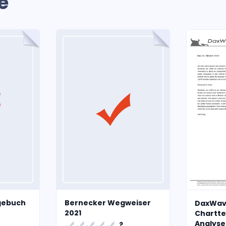
e
gebuch
Bernecker Wegweiser
DaxWav
2021
Chartte
Analyse
?