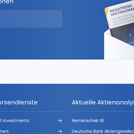
ionen
örsendienste
Aktuelle Aktienanal
ct Investments
Nemetschek SE
hers
Deutsche Bank Aktiengesells