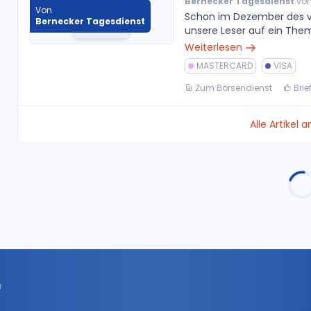
Bernecker Tagesdienst
vom
Von
Schon im Dezember des ve
Bernecker Tagesdienst
unsere Leser auf ein Them
Weiterlesen
MASTERCARD
VISA
Zum Börsendienst
Brie
Alle Artikel 
r