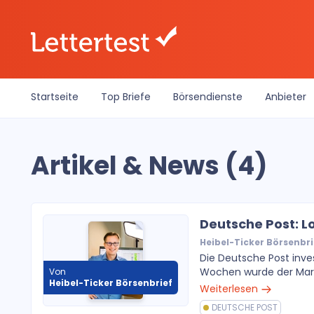
Startseite
Top Briefe
Börsendienste
Anbieter
Artikel & News (4)
Deutsche Post: L
Heibel-Ticker Börsenbri
Die Deutsche Post inve
Wochen wurde der Markte
Von
Heibel-Ticker Börsenbrief
Weiterlesen
DEUTSCHE POST