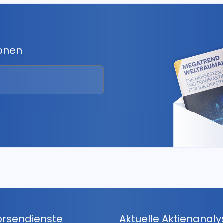
r
ionen
örsendienste
Aktuelle Aktienanal