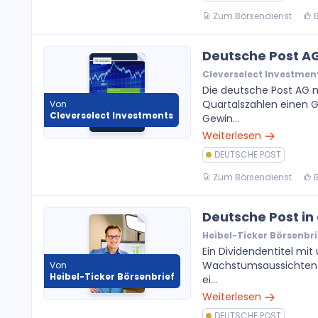
Zum Börsendienst
B
Deutsche Post A
Cleverselect Investmen
Die deutsche Post AG m
Quartalszahlen einen 
Von
Cleverselect Investments
Gewin...
Weiterlesen
DEUTSCHE POST
Zum Börsendienst
B
Deutsche Post i
Heibel-Ticker Börsenbri
Ein Dividendentitel mit
Wachstumsaussichten! 
Von
Heibel-Ticker Börsenbrief
ei...
Weiterlesen
DEUTSCHE POST