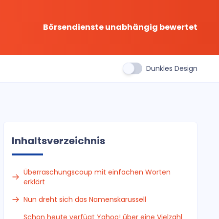
Börsendienste unabhängig bewertet
Dunkles Design
Inhaltsverzeichnis
Überraschungscoup mit einfachen Worten
erklärt
Nun dreht sich das Namenskarussell
Schon heute verfügt Yahoo! über eine Vielzahl