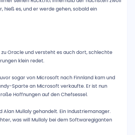
lmer seinen Rücktritt innerhalb der nächsten zwölf
 hieß es, und er werde gehen, sobald ein
zu Oracle und versteht es auch dort, schlechte
ärungen klein redet.
zuvor sogar von Microsoft nach Finnland kam und
andy-Sparte an Microsoft verkaufte. Er ist nun
große Hoffnungen auf den Chefsessel.
rd Alan Mullaly gehandelt. Ein Industriemanager.
chter, was will Mullaly bei dem Softwaregiganten