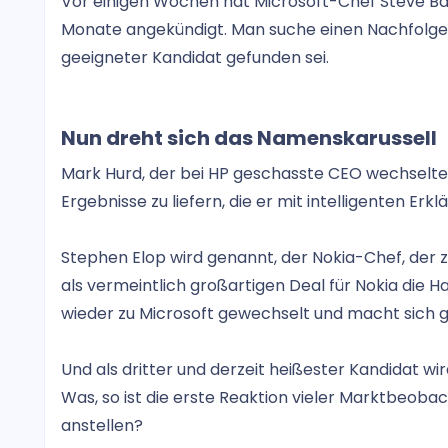
Vor einigen Wochen hat Microsoft-Chef Steve Bal
Monate angekündigt. Man suche einen Nachfolger,
geeigneter Kandidat gefunden sei.
Nun dreht sich das Namenskarussell
Mark Hurd, der bei HP geschasste CEO wechselte 
Ergebnisse zu liefern, die er mit intelligenten Erkl
Stephen Elop wird genannt, der Nokia-Chef, der 
als vermeintlich großartigen Deal für Nokia die H
wieder zu Microsoft gewechselt und macht sich 
Und als dritter und derzeit heißester Kandidat wi
Was, so ist die erste Reaktion vieler Marktbeoba
anstellen?