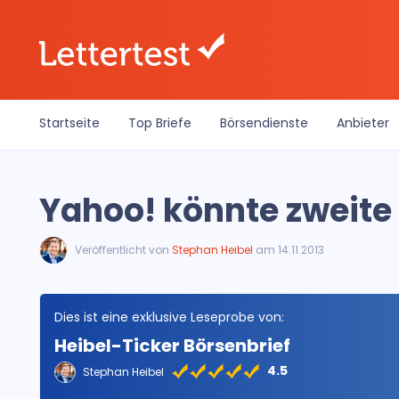
Startseite
Top Briefe
Börsendienste
Anbieter
Yahoo! könnte zwei
Veröffentlicht von
Stephan Heibel
am 14.11.2013
Dies ist eine exklusive Leseprobe von:
Heibel-Ticker Börsenbrief
4.5
Stephan Heibel