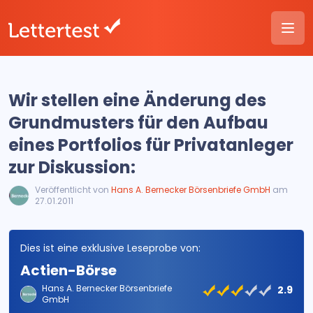
Wir stellen eine Änderung des
Grundmusters für den Aufbau
eines Portfolios für Privatanleger
zur Diskussion:
Veröffentlicht von
Hans A. Bernecker Börsenbriefe GmbH
am
27.01.2011
Dies ist eine exklusive Leseprobe von:
Actien-Börse
Hans A. Bernecker Börsenbriefe
2.9
GmbH