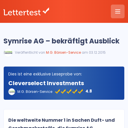
Symrise AG – bekräftigt Ausblick
Veröffentlicht von
M.G. Börsen-Service
am 03.12.2015
Dies ist eine exklusive Leseprobe von:
Cleverselect Investments
4.8
M.G. Börsen-Service
Die weltweite Nummer 1 in Sachen Duft- und