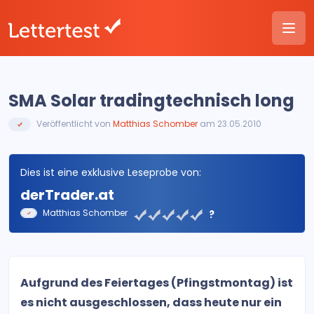
SMA Solar tradingtechnisch long
Veröffentlicht von
Matthias Schomber
am 23.05.2010
Dies ist eine exklusive Leseprobe von:
derTrader.at
Matthias Schomber
?
Aufgrund des Feiertages (Pfingstmontag) ist
es nicht ausgeschlossen, dass heute nur ein