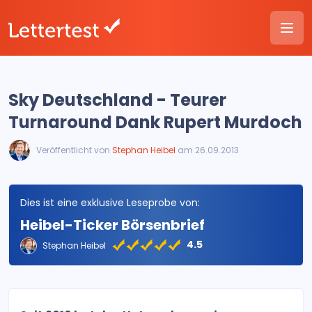
Sky Deutschland - Teurer
Turnaround Dank Rupert Murdoch
Veröffentlicht von
Stephan Heibel
am 26.09.2013
Dies ist eine exklusive Leseprobe von:
Heibel-Ticker Börsenbrief
4.5
Stephan Heibel