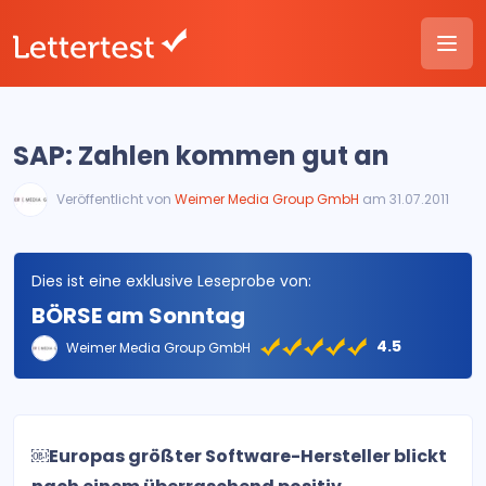
SAP: Zahlen kommen gut an
Veröffentlicht von
Weimer Media Group GmbH
am 31.07.2011
Dies ist eine exklusive Leseprobe von:
BÖRSE am Sonntag
4.5
Weimer Media Group GmbH
￼Europas größter Software-Hersteller blickt