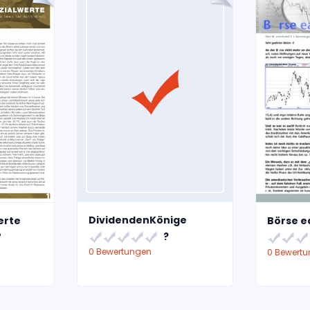
DividendenKönige
erte
Börse e
?
7
0 Bewertungen
0 Bewert