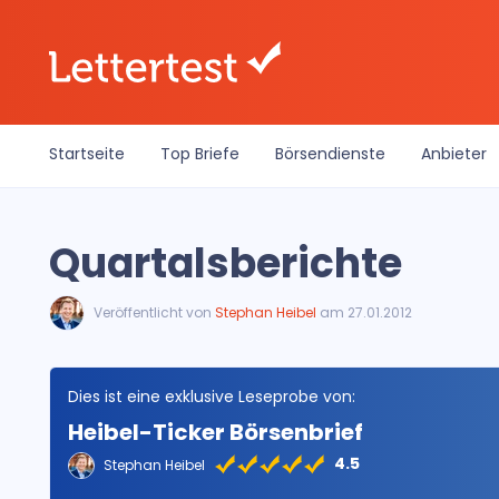
Startseite
Top Briefe
Börsendienste
Anbieter
Quartalsberichte
Veröffentlicht von
Stephan Heibel
am 27.01.2012
Dies ist eine exklusive Leseprobe von:
Heibel-Ticker Börsenbrief
4.5
Stephan Heibel