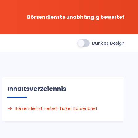
Börsendienste unabhängig bewertet
Dunkles Design
Inhaltsverzeichnis
Börsendienst Heibel-Ticker Börsenbrief