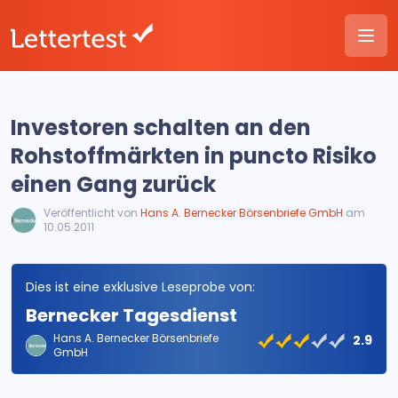
Investoren schalten an den
Rohstoffmärkten in puncto Risiko
einen Gang zurück
Veröffentlicht von
Hans A. Bernecker Börsenbriefe GmbH
am
10.05.2011
Dies ist eine exklusive Leseprobe von:
Bernecker Tagesdienst
Hans A. Bernecker Börsenbriefe
2.9
GmbH