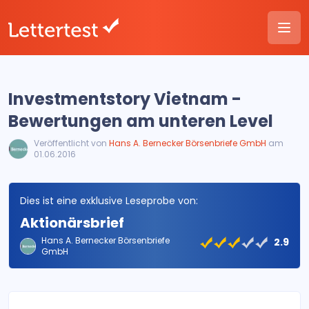
Investmentstory Vietnam -
Bewertungen am unteren Level
Veröffentlicht von
Hans A. Bernecker Börsenbriefe GmbH
am
01.06.2016
Dies ist eine exklusive Leseprobe von:
Aktionärsbrief
Hans A. Bernecker Börsenbriefe
2.9
GmbH