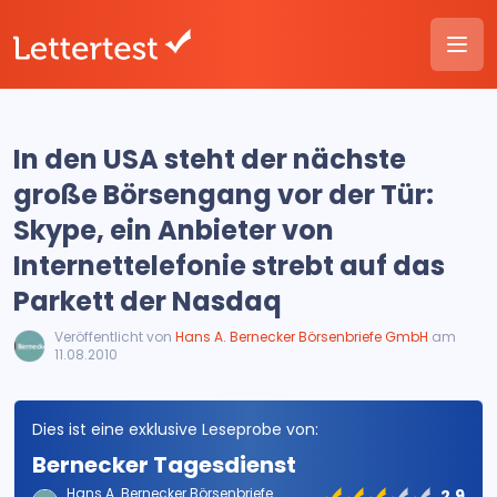
In den USA steht der nächste
große Börsengang vor der Tür:
Skype, ein Anbieter von
Internettelefonie strebt auf das
Parkett der Nasdaq
Veröffentlicht von
Hans A. Bernecker Börsenbriefe GmbH
am
11.08.2010
Dies ist eine exklusive Leseprobe von:
Bernecker Tagesdienst
Hans A. Bernecker Börsenbriefe
2.9