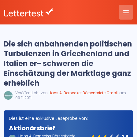
Die sich anbahnenden politischen
Turbulenzen in Griechenland und
Italien er- schweren die
Einschätzung der Marktlage ganz
erheblich
Veröffentlicht von
Hans A. Bernecker Börsenbriefe GmbH
am
09.11.2011
Dies ist eine exklusive Leseprobe von:
Aktionärsbrief
Hans A. Bernecker Börsenbriefe
2.9