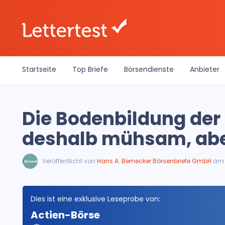
Startseite
Top Briefe
Börsendienste
Anbieter
Die Bodenbildung der
deshalb mühsam, aber
Veröffentlicht von
Hans A. Bernecker Börsenbriefe GmbH
am 0
Dies ist eine exklusive Leseprobe von:
Actien-Börse