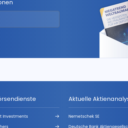
ionen
örsendienste
Aktuelle Aktienanal
ct Investments
Nemetschek SE
hers
Deutsche Bank Aktiengesells