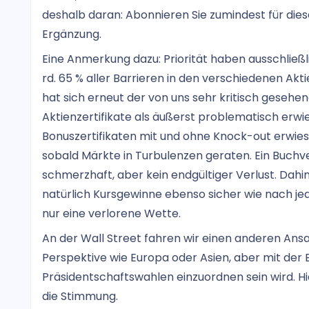
deshalb daran: Abonnieren Sie zumindest für dies
Ergänzung.
Eine Anmerkung dazu: Priorität haben ausschließ
rd. 65 % aller Barrieren in den verschiedenen Ak
hat sich erneut der von uns sehr kritisch gesehe
Aktienzertifikate als äußerst problematisch erwi
Bonuszertifikaten mit und ohne Knock-out erwies
sobald Märkte in Turbulenzen geraten. Ein Buchver
schmerzhaft, aber kein endgültiger Verlust. Da
natürlich Kursgewinne ebenso sicher wie nach jed
nur eine verlorene Wette.
An der Wall Street fahren wir einen anderen Ans
Perspektive wie Europa oder Asien, aber mit der B
Präsidentschaftswahlen einzuordnen sein wird. H
die Stimmung.