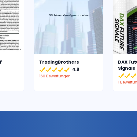
f
TradingBrothers
DAX Fut
Signale
4.8
160 Bewertungen
1 Bewertu
r