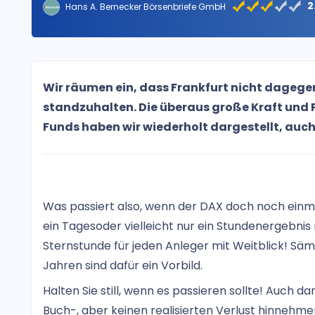
2
Hans A. Bernecker Börsenbriefe GmbH
Wir räumen ein, dass Frankfurt nicht dagege
standzuhalten. Die überaus große Kraft und 
Funds haben wir wiederholt dargestellt, auch
Was passiert also, wenn der DAX doch noch einmal
ein Tagesoder vielleicht nur ein Stundenergebni
Sternstunde für jeden Anleger mit Weitblick! Säm
Jahren sind dafür ein Vorbild.
Halten Sie still, wenn es passieren sollte! Auch d
Buch-, aber keinen realisierten Verlust hinnehme