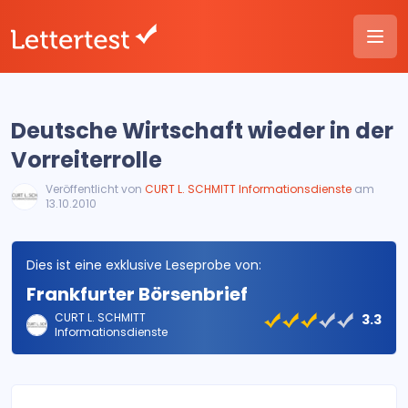
Deutsche Wirtschaft wieder in der
Vorreiterrolle
Veröffentlicht von
CURT L. SCHMITT Informationsdienste
am
13.10.2010
Dies ist eine exklusive Leseprobe von:
Frankfurter Börsenbrief
CURT L. SCHMITT
3.3
Informationsdienste