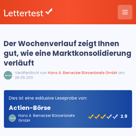
Der Wochenverlauf zeigt Ihnen
gut, wie eine Marktkonsolidierung
verläuft
Veröffentlicht von
Hans A. Bernecker Börsenbriefe GmbH
am
26.05.2011
Dies ist eine exklusive Leseprobe von:
Actien-Börse
Hans A. Bernecker Börsenbriefe
2.9
GmbH