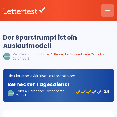
Der Sparstrumpf ist ein
Auslaufmodell
Veröffentlicht von
Hans A. Bernecker Börsenbriefe GmbH
am
26.04.2012
Dies ist eine exklusive Leseprobe von:
Bernecker Tagesdienst
Hans A. Bernecker Börsenbriefe
2.9
GmbH