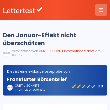
Den Januar-Effekt nicht
überschätzen
Veröffentlicht von
CURT L. SCHMITT Informationsdienste
am
03.02.2010
Dies ist eine exklusive Leseprobe von:
Frankfurter Börsenbrief
CURT L. SCHMITT
3.3
Informationsdienste