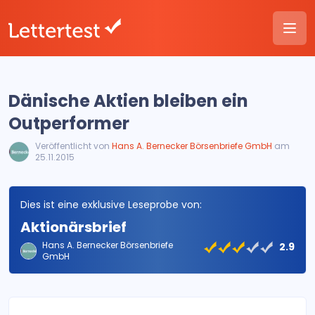
Dänische Aktien bleiben ein
Outperformer
Veröffentlicht von
Hans A. Bernecker Börsenbriefe GmbH
am
25.11.2015
Dies ist eine exklusive Leseprobe von:
Aktionärsbrief
Hans A. Bernecker Börsenbriefe
2.9
GmbH