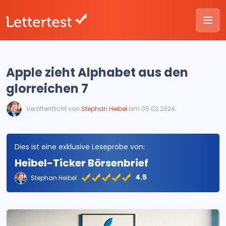
Apple zieht Alphabet aus den
glorreichen 7
Veröffentlicht von
Stephan Heibel
am 05.03.2024
Dies ist eine exklusive Leseprobe von:
Heibel-Ticker Börsenbrief
4.5
Stephan Heibel