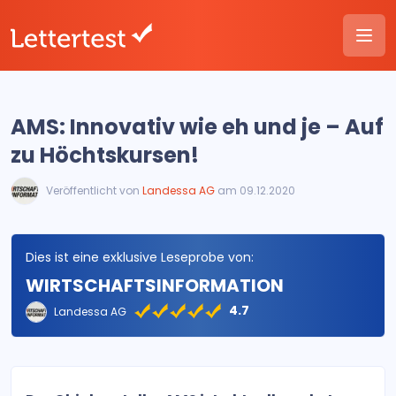
AMS: Innovativ wie eh und je – Auf
zu Höchtskursen!
Veröffentlicht von
Landessa AG
am 09.12.2020
Dies ist eine exklusive Leseprobe von:
WIRTSCHAFTSINFORMATION
4.7
Landessa AG