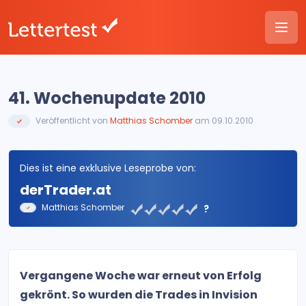
41. Wochenupdate 2010
Veröffentlicht von
Matthias Schomber
am 09.10.2010
Dies ist eine exklusive Leseprobe von:
derTrader.at
Matthias Schomber
?
Vergangene Woche war erneut von Erfolg
gekrönt. So wurden die Trades in Invision