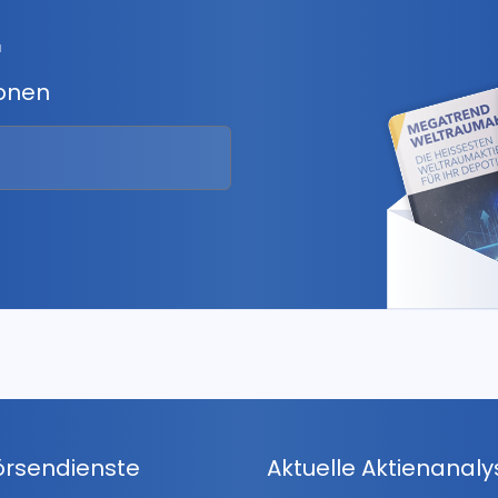
r
ionen
örsendienste
Aktuelle Aktienanal