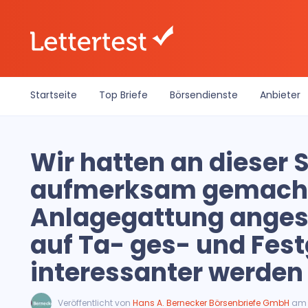
Startseite
Top Briefe
Börsendienste
Anbieter
Wir hatten an dieser S
aufmerksam gemacht,
Anlagegattung angesi
auf Ta- ges- und Fes
interessanter werden
Veröffentlicht von
Hans A. Bernecker Börsenbriefe GmbH
am 