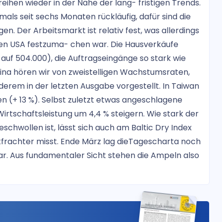
eihen wieder in der Nähe der lang- fristigen Trends.
mals seit sechs Monaten rückläufig, dafür sind die
. Der Arbeitsmarkt ist relativ fest, was allerdings
 den USA festzuma- chen war. Die Hausverkäufe
% auf 504.000), die Auftragseingänge so stark wie
China hören wir von zweistelligen Wachstumsraten,
derem in der letzten Ausgabe vorgestellt. In Taiwan
n (+ 13 %). Selbst zuletzt etwas angeschlagene
Wirtschaftsleistung um 4,4 % steigern. Wie stark der
chwollen ist, lässt sich auch am Baltic Dry Index
tfrachter misst. Ende März lag dieTagescharta noch
 lar. Aus fundamentaler Sicht stehen die Ampeln also