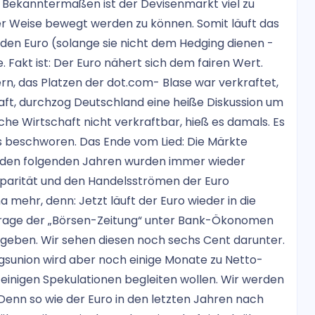
 Bekanntermaßen ist der Devisenmarkt viel zu
er Weise bewegt werden zu können. Somit läuft das
den Euro (solange sie nicht dem Hedging dienen -
e. Fakt ist: Der Euro nähert sich dem fairen Wert.
rn, das Platzen der dot.com- Blase war verkraftet,
aft, durchzog Deutschland eine heiße Diskussion um
sche Wirtschaft nicht verkraftbar, hieß es damals. Es
 beschworen. Das Ende vom Lied: Die Märkte
 in den folgenden Jahren wurden immer wieder
parität und den Handelsströmen der Euro
a mehr, denn: Jetzt läuft der Euro wieder in die
Umfrage der „Börsen-Zeitung“ unter Bank-Ökonomen
ergeben. Wir sehen diesen noch sechs Cent darunter.
sunion wird aber noch einige Monate zu Netto-
 einigen Spekulationen begleiten wollen. Wir werden
 Denn so wie der Euro in den letzten Jahren nach