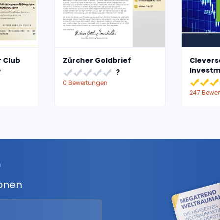
r Club
Zürcher Goldbrief
Clevers
Invest
7
?
0 Bewertungen
247 Bewe
r
ionen