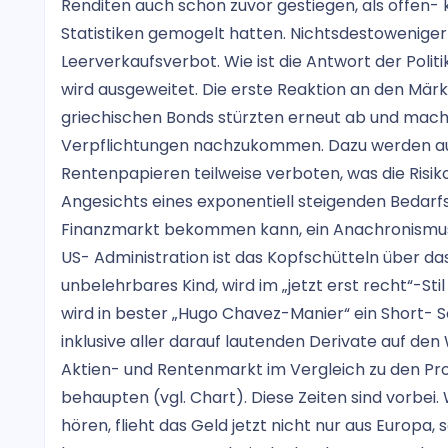
Renditen auch schon zuvor gestiegen, als offen- 
Statistiken gemogelt hatten. Nichtsdestoweniger
Leerverkaufsverbot. Wie ist die Antwort der Poli
wird ausgeweitet. Die erste Reaktion an den Mär
griechischen Bonds stürzten erneut ab und mach
Verpflichtungen nachzukommen. Dazu werden auc
Rentenpapieren teilweise verboten, was die Risi
Angesichts eines exponentiell steigenden Bedarfs
Finanzmarkt bekommen kann, ein Anachronismus. N
US- Administration ist das Kopfschütteln über da
unbelehrbares Kind, wird im „jetzt erst recht“-Sti
wird in bester „Hugo Chavez-Manier“ ein Short- 
inklusive aller darauf lautenden Derivate auf de
Aktien- und Rentenmarkt im Vergleich zu den Pr
behaupten (vgl. Chart). Diese Zeiten sind vorbei
hören, flieht das Geld jetzt nicht nur aus Europa