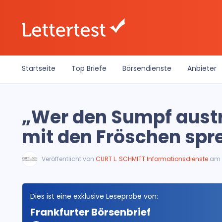
Startseite
Top Briefe
Börsendienste
Anbieter
„Wer den Sumpf austro
mit den Fröschen spr
Veröffentlicht von
CURT L. SCHMITT Informationsdienste
am 
Dies ist eine exklusive Leseprobe von:
Frankfurter Börsenbrief