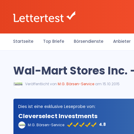
Startseite
Top Briefe
Börsendienste
Anbieter
Wal-Mart Stores Inc. 
Veröffentlicht von
M.G. Börsen-Service
am 15.10.2015
Dies ist eine exklusive Leseprobe von:
Cleverselect Investments
4.8
M.G. Börsen-Service