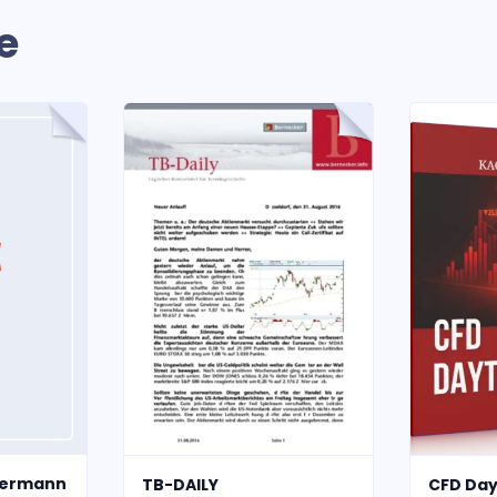
e
edermann
TB-DAILY
CFD Day