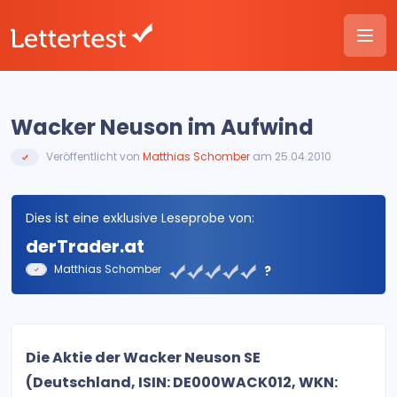
Wacker Neuson im Aufwind
Veröffentlicht von
Matthias Schomber
am 25.04.2010
Dies ist eine exklusive Leseprobe von:
derTrader.at
Matthias Schomber
?
Die Aktie der Wacker Neuson SE
(Deutschland, ISIN: DE000WACK012, WKN: