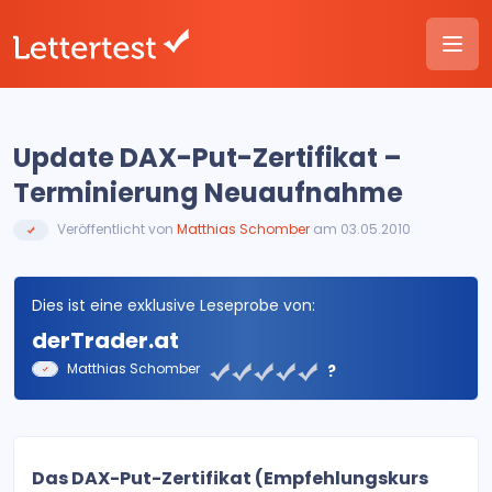
Update DAX-Put-Zertifikat –
Terminierung Neuaufnahme
Veröffentlicht von
Matthias Schomber
am 03.05.2010
Dies ist eine exklusive Leseprobe von:
derTrader.at
Matthias Schomber
?
Das DAX-Put-Zertifikat (Empfehlungskurs