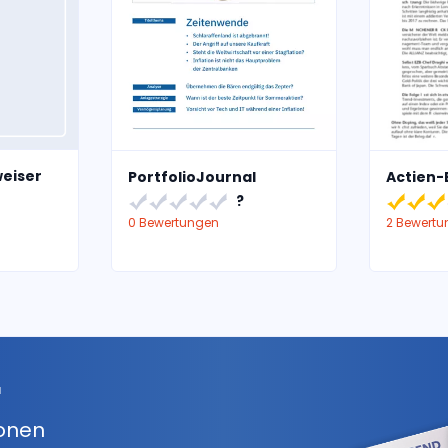
eiser
PortfolioJournal
Actien-
?
0 Bewertungen
2 Bewert
r
ionen