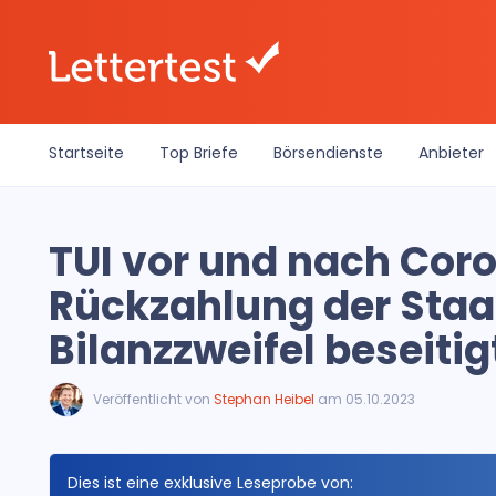
Startseite
Top Briefe
Börsendienste
Anbieter
TUI vor und nach Cor
Rückzahlung der Staat
Bilanzzweifel beseitig
Veröffentlicht von
Stephan Heibel
am 05.10.2023
Dies ist eine exklusive Leseprobe von: