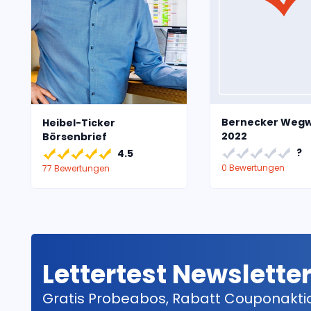
Bernecker Wegw
Heibel-Ticker
2022
Börsenbrief
?
4.5
0 Bewertungen
77 Bewertungen
Lettertest Newslette
Gratis Probeabos, Rabatt Couponakt