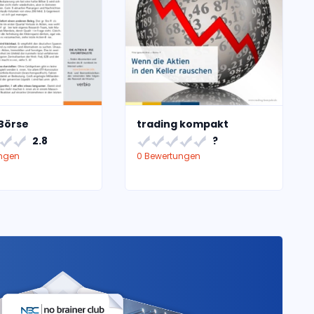
Börse
trading kompakt
2.8
?
ungen
0 Bewertungen