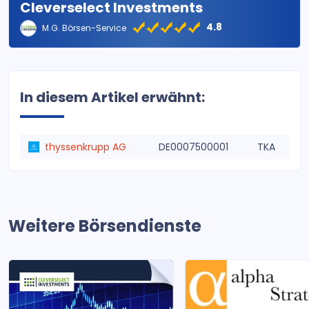
Cleverselect Investments
4.8
M.G. Börsen-Service
In diesem Artikel erwähnt:
thyssenkrupp AG
DE0007500001
TKA
Weitere Börsendienste