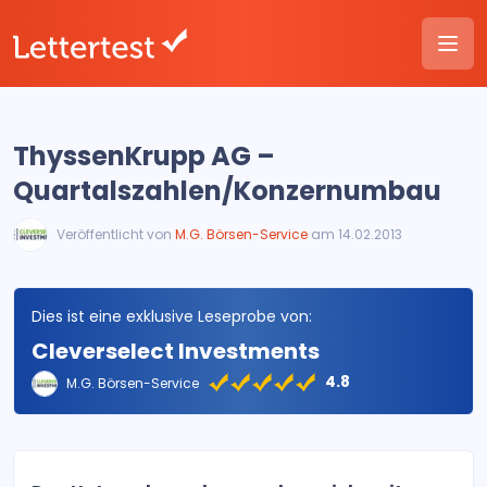
ThyssenKrupp AG –
Quartalszahlen/Konzernumbau
Veröffentlicht von
M.G. Börsen-Service
am 14.02.2013
Dies ist eine exklusive Leseprobe von:
Cleverselect Investments
4.8
M.G. Börsen-Service