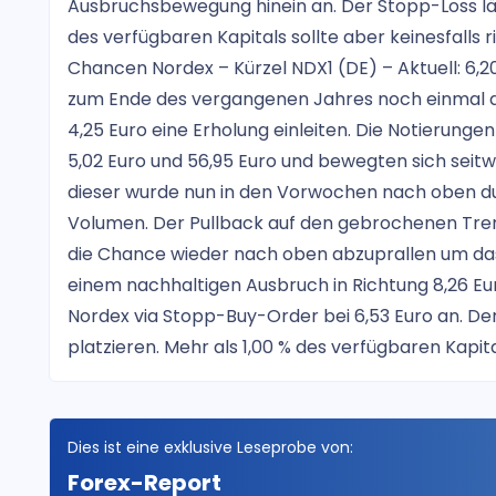
Ausbruchsbewegung hinein an. Der Stopp-Loss läss
des verfügbaren Kapitals sollte aber keinesfalls 
Chancen Nordex – Kürzel NDX1 (DE) – Aktuell: 6,2
zum Ende des vergangenen Jahres noch einmal d
4,25 Euro eine Erholung einleiten. Die Notierunge
5,02 Euro und 56,95 Euro und bewegten sich sei
dieser wurde nun in den Vorwochen nach oben du
Volumen. Der Pullback auf den gebrochenen Trend 
die Chance wieder nach oben abzuprallen um das 
einem nachhaltigen Ausbruch in Richtung 8,26 Euro
Nordex via Stopp-Buy-Order bei 6,53 Euro an. Der
platzieren. Mehr als 1,00 % des verfügbaren Kapital
Dies ist eine exklusive Leseprobe von:
Forex-Report