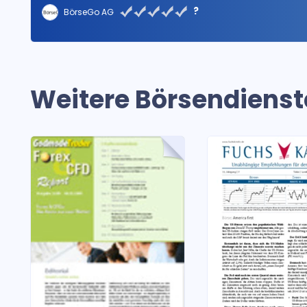
?
BörseGo AG
Weitere Börsendienst