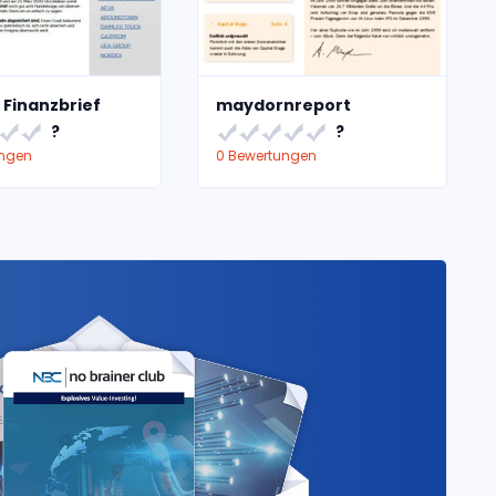
 Finanzbrief
maydornreport
?
?
ungen
0 Bewertungen