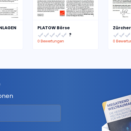
ANLAGEN
PLATOW Börse
Zürcher
?
0 Bewertungen
0 Bewert
r
ionen