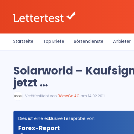
Startseite
Top Briefe
Börsendienste
Anbieter
Solarworld – Kaufsigna
jetzt …
Veröffentlicht von
BörseGo AG
am 14.02.2011
Dies ist eine exklusive Leseprobe von:
Forex-Report