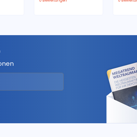
0 Bewertungen
0 Bewert
r
ionen