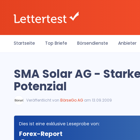
Startseite
Top Briefe
Börsendienste
Anbieter
SMA Solar AG - Starke
Potenzial
Veröffentlicht von
BörseGo AG
am 13.09.2009
Dies ist eine exklusive Leseprobe von:
Forex-Report