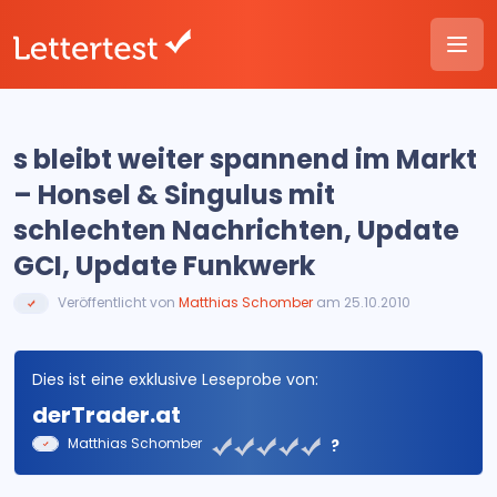
s bleibt weiter spannend im Markt
– Honsel & Singulus mit
schlechten Nachrichten, Update
GCI, Update Funkwerk
Veröffentlicht von
Matthias Schomber
am 25.10.2010
Dies ist eine exklusive Leseprobe von:
derTrader.at
Matthias Schomber
?