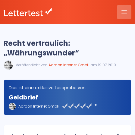
Recht vertraulich:
„Währungswunder“
Veröffentlicht von
Aardon Internet GmbH
am 19.07.2010
Dies ist eine exklusive Leseprobe von:
Geldbrief
?
Aardon Internet GmbH