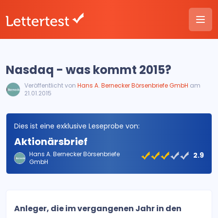
Nasdaq - was kommt 2015?
Veröffentlicht von
Hans A. Bernecker Börsenbriefe GmbH
am
21.01.2015
Dies ist eine exklusive Leseprobe von:
Aktionärsbrief
Hans A. Bernecker Börsenbriefe
2.9
GmbH
Anleger, die im vergangenen Jahr in den