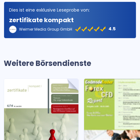
Dies ist eine exklusive Leseprobe von:
zertifikate kompakt
4.5
Weimer Media Group GmbH
Weitere Börsendienste