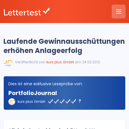
Laufende Gewinnausschüttungen
erhöhen Anlageerfolg
Veröffentlicht von
kurs plus GmbH
am 24.02.2012
Dies ist eine exklusive Leseprobe von:
PortfolioJournal
?
kurs plus GmbH