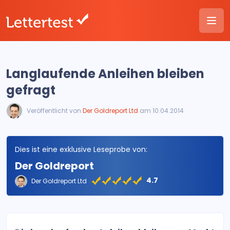
Langlaufende Anleihen bleiben
gefragt
Veröffentlicht von
Der Goldreport Ltd
am 10.04.2014
Dies ist eine exklusive Leseprobe von:
Der Goldreport
4.7
Der Goldreport Ltd