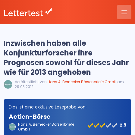
Inzwischen haben alle
Konjunkturforscher ihre
Prognosen sowohl für dieses Jahr
wie für 2013 angehoben
Veröffentlicht von
Hans A. Bernecker Börsenbriefe GmbH
am
29.03.2012
Dies ist eine exklusive Leseprobe von:
Actien-Börse
Hans A. Bernecker Börsenbriefe
2.9
GmbH